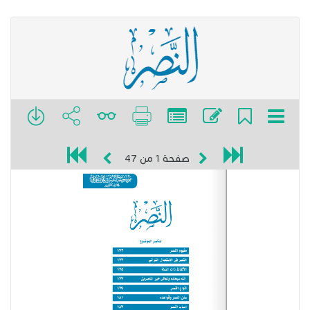
صفحة
1
من
47