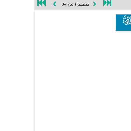
صفحة
1
من
34