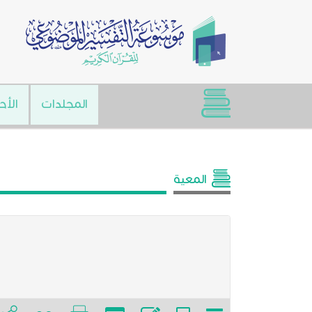
المجلدات
الأح
المعية