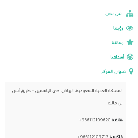
من نحن
رؤيتنا
رسالتنا
أهدافنا
عنوان المركز
المملكة العربية السعودية، الرياض، حي الياسمين - طريق أنس
بن مالك
هاتف:
966112109620+
فاكس:
966112109713+