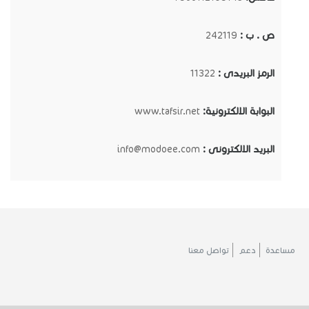
ص . ب :
242119
الرمز البريدى :
11322
البوابة الالكترونية:
www.tafsir.net
البريد الالكترونى :
info@modoee.com
مساعدة
دعم
تواصل معنا