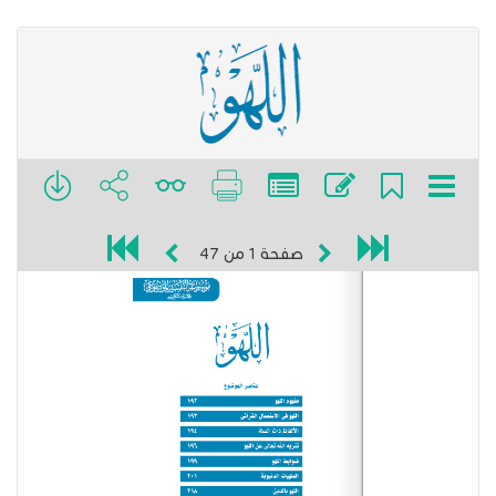
صفحة
1
من
47