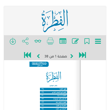
صفحة
1
من
38