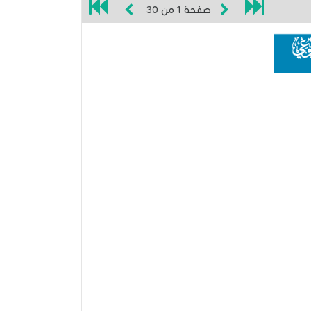
صفحة
1
من
30