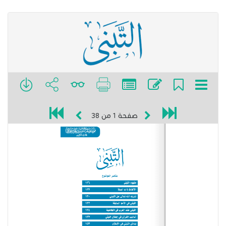
صفحة
1
من
38