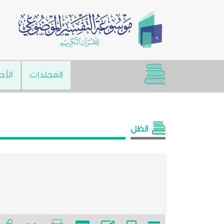
المجلدات
الأح
الظل