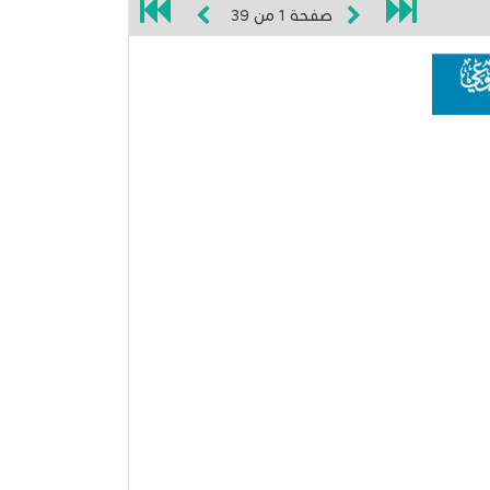
صفحة
1
من
39