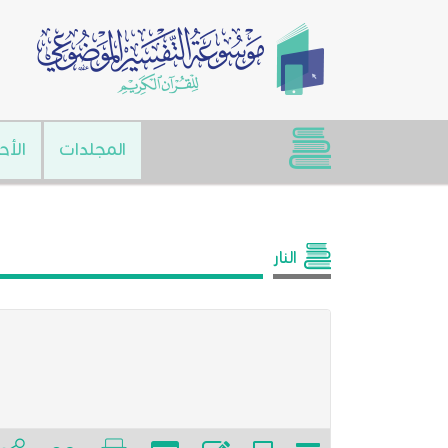
المجلدات
الأح
النار