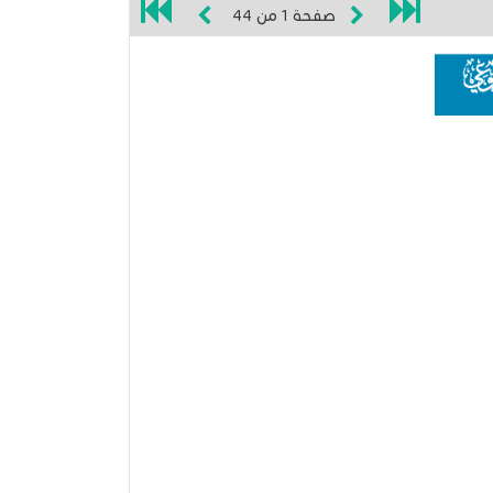
صفحة
1
من
44