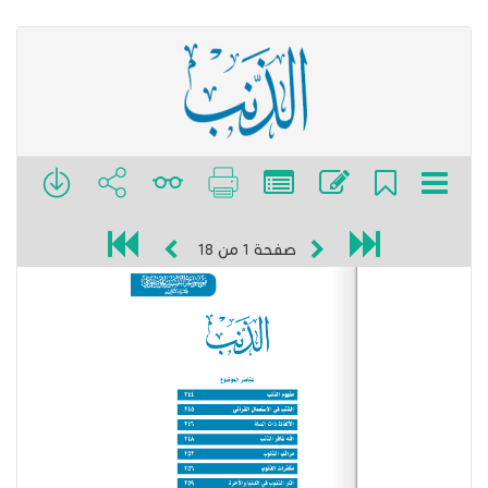
صفحة
1
من
18