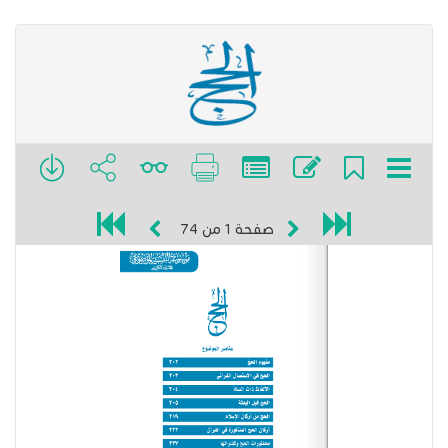
صفحة
1
من
74