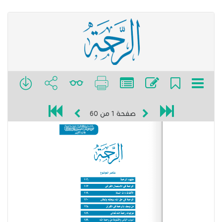
صفحة
1
من
60