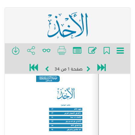
صفحة
1
من
34