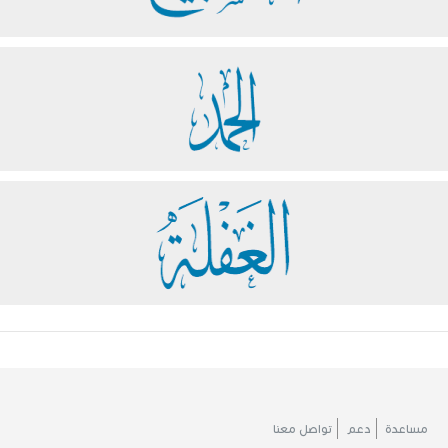
عليه.
الذكر في الاستعمال القرآني
وردت
مادة (ذكر) في القرآن الكريم (٢٤٢) مرة
.
5
والصيغ التي وردت هي
:
عدد
الصيغة
المثال
المرات
ﰄ
ﰅ
ﰆ
ﰇ
ﰈ
الفعل
)
(
[
الأعلى
:
١٥
]
٢٧
الماضي
ﭙ
ﭚ
ﭛ
ﭜ
الفعل
)
(
[
الأنبياء
:
٣٦
]
٧١
المضارع
ﮛ
ﮜ
ﮝ
)
(
[
آل
عمران
:
٤١
]
فعل الأمر
٥٦
ﯗ
ﯘ
ﯙ
ﯚ
)
(
اسم فاعل
١٠
[
الأحزاب
:
٣٥
]
ﯜ
ﯝ
ﯞ
ﯟ
ﯠ
ﯡ
ﯢ
ﯣ
ﯤ
ﯥ
ﯦ
(
اسم
١
ﯧ
مفعول
)
[
الإنسان
:
١
]
مساعدة
دعم
تواصل معنا