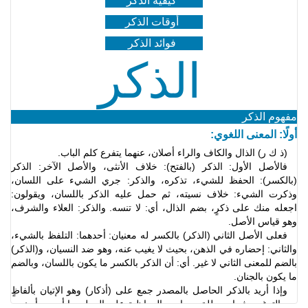
كيفية الذكر
أوقات الذكر
فوائد الذكر
الذكر
مفهوم الذكر
أولًا: المعنى اللغوي:
(ذ
ك ر) الذال والكاف والراء أصلان، عنهما يتفرع كلم الباب
.
فالأصل الأول: الذكر (بالفتح): خلاف الأنثى، والأصل الآخر: الذ
كر
(بالكسر): الحفظ للشيء، تذكره، والذكر: جري الشيء
على اللسان،
وذكرت الشيء: خلاف نسيته، ثم حمل عليه
الذكر باللسان، ويقولون:
اجعله منك على
ذكرٍ، بضم
الذال، أي: لا تنسه. والذكر: العلاء والشرف،
وهو
قياس الأصل.
فعلى الأصل الثاني (الذكر) بالكسر له معنيان
: أحدهما: التلفظ بالشيء،
والثاني: إحضاره في الذ
هن، بحيث لا يغيب عنه، وهو ضد النسيان، و(الذ
كر)
بالضم للمعنى الثاني لا غير. أي: أن
الذكر بالكسر ما يكون باللسان، وبالضم
ما يكون
بالجنان.
وإذا أريد بالذكر الحاصل بالمصدر جمع على (أذكار
) وهو الإتيان بألفاظٍ
ورد الترغيب فيها، ويطلق ويراد به
المواظبة على العمل بما أوجب أو ندب