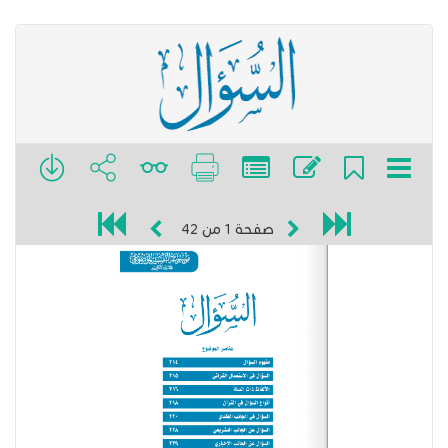
صفحة
1
من
42