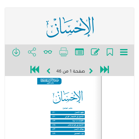
صفحة
1
من
46