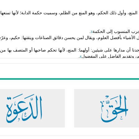
لمنع، وأول ذلك الحكم، وهو المنع
من الظلم، وسميت حكمة الدابة؛ لأنها تمنعها
لمجرب المنسوب إلى
الحكمة
.
3
الأشياء بأفضل العلوم، ويقال لمن يحسن
دقائق الصناعات ويتقنها: حكيم، وعرّ
دنا أن
مدارها على شيئين: أولهما: المنع، لأنها تحكم صاحبها أو المتصف
بها من ا
، وتقديم الفاضل على المفضول
.
4
القول
والعمل، وهذا لا يكون إلا بفهم القرآن، والفقه في شرائع
الإسلام، وحقائق ا
دة
، والألباب الرزينة، وإصابة الصواب في الأقوال والأفعال»
.
8
يرة المستنيرة التي تهديه
للصالح الصائب من الحركات والأعمال»
.
9
الذي ينبغي»
.
11