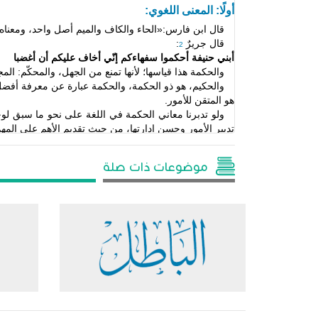
أولًا: المعنى اللغوي:
قال ابن فارس:«الحاء والكاف
والميم أصل واحد، ومعناه ا
قال جريرٌ
:
2
أبني حنيفة أحكموا سفهاءكم إنّي أخاف عليكم أن أغضبا
والحكمة هذا
قياسها؛ لأنها تمنع من الجهل، والمحكّم: ا
والحكيم، هو ذو الحكمة، والحكمة
عبارة عن معرفة أفضل 
هو المتقن للأمور.
ولو تدبرنا
معاني الحكمة في اللغة على نحو ما سبق لوج
تدبير الأمور وحسن إدارتها، من حيث تقديم الأهم
على المهم
ثانيًا: المعنى الاصطلاحي:
موضوعات ذات صلة
للحكمة في الاصطلاح تعريفات عدة نختار منها ما يأتي:
أنّ الحكمة هي: «معرفة الحق والعمل به، والإصابة في 
عنه ابن القيم: «إنه أحسن ما قيل في الحكمة»
.
5
أنها«ضرب من العلم يمنع من ركوب الباطل»
.
6
أنها «خروج نفس الإنسان إلى كمالها الممكن»
.
7
ومن التعريفات
المعاصرة للحكمة:
أ- أنها «العلوم النافعة والمعارف الصائبة، والعقول المسد
ب-
أنها:«القصد والاعتدال، وإدراك العلل والغايات، والبص
ج- أنها«وضع الشيء
في موضعه»
.
10
د- أنها:«فعل ما ينبغي على
الوجه الذي ينبغي في الوقت 
التعريف
المختار: