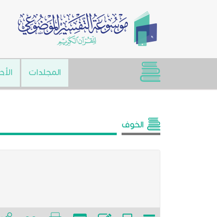
المجلدات
الأح
الخوف