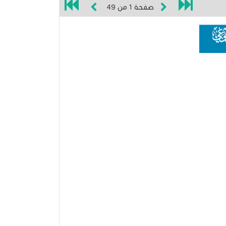
صفحة
1
من
49